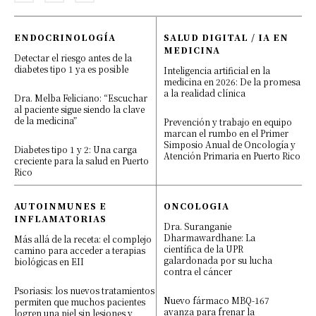
ENDOCRINOLOGÍA
SALUD DIGITAL / IA EN
MEDICINA
Detectar el riesgo antes de la
diabetes tipo 1 ya es posible
Inteligencia artificial en la
medicina en 2026: De la promesa
a la realidad clínica
Dra. Melba Feliciano: “Escuchar
al paciente sigue siendo la clave
de la medicina”
Prevención y trabajo en equipo
marcan el rumbo en el Primer
Simposio Anual de Oncología y
Diabetes tipo 1 y 2: Una carga
Atención Primaria en Puerto Rico
creciente para la salud en Puerto
Rico
AUTOINMUNES E
ONCOLOGIA
INFLAMATORIAS
Dra. Suranganie
Dharmawardhane: La
Más allá de la receta: el complejo
científica de la UPR
camino para acceder a terapias
galardonada por su lucha
biológicas en EII
contra el cáncer
Psoriasis: los nuevos tratamientos
Nuevo fármaco MBQ-167
permiten que muchos pacientes
avanza para frenar la
logren una piel sin lesiones y