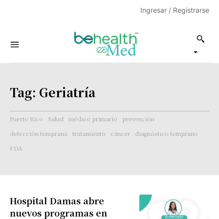
Ingresar / Registrarse
Tag:
Geriatría
Puerto Rico
Salud
médico primario
prevención
detección temprana
tratamiento
cáncer
diagnóstico temprano
FDA
Hospital Damas abre
nuevos programas en