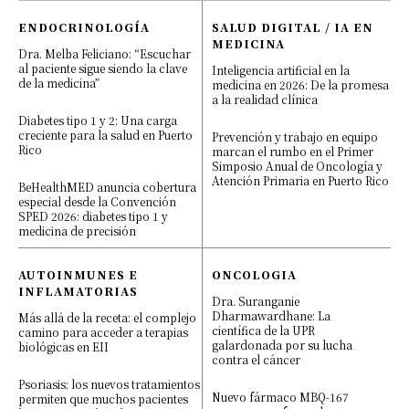
ENDOCRINOLOGÍA
SALUD DIGITAL / IA EN
MEDICINA
Dra. Melba Feliciano: “Escuchar
al paciente sigue siendo la clave
Inteligencia artificial en la
de la medicina”
medicina en 2026: De la promesa
a la realidad clínica
Diabetes tipo 1 y 2: Una carga
creciente para la salud en Puerto
Prevención y trabajo en equipo
Rico
marcan el rumbo en el Primer
Simposio Anual de Oncología y
Atención Primaria en Puerto Rico
BeHealthMED anuncia cobertura
especial desde la Convención
SPED 2026: diabetes tipo 1 y
medicina de precisión
AUTOINMUNES E
ONCOLOGIA
INFLAMATORIAS
Dra. Suranganie
Dharmawardhane: La
Más allá de la receta: el complejo
científica de la UPR
camino para acceder a terapias
galardonada por su lucha
biológicas en EII
contra el cáncer
Psoriasis: los nuevos tratamientos
Nuevo fármaco MBQ-167
permiten que muchos pacientes