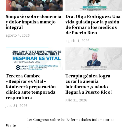
Simposio sobre demencia
Dra. Olga Rodríguez: Una
y dolor impulsa manejo
vida guiada por la pasión
integral
de formar a los médicos
de Puerto Rico
agosto 4, 2026
agosto 1, 2026
Tercera Cumbre
Terapia génica logra
«Respirar es Vital»
curar la anemia
fotalecerá preparación
falciforme: ¿cuándo
clínica ante temporada
llegará a Puerto Rico?
respiratoria
julio 31, 2026
julio 31, 2026
1er Congreso sobre las Enfermedades Inflamatorias
Visite
Intestinales