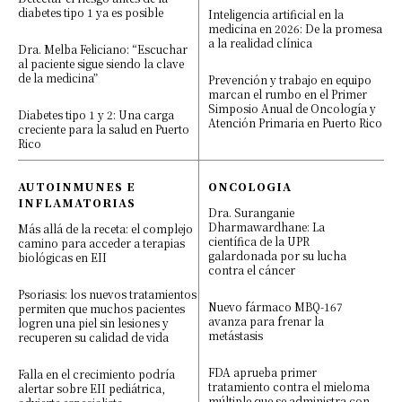
diabetes tipo 1 ya es posible
Inteligencia artificial en la
medicina en 2026: De la promesa
a la realidad clínica
Dra. Melba Feliciano: “Escuchar
al paciente sigue siendo la clave
de la medicina”
Prevención y trabajo en equipo
marcan el rumbo en el Primer
Simposio Anual de Oncología y
Diabetes tipo 1 y 2: Una carga
Atención Primaria en Puerto Rico
creciente para la salud en Puerto
Rico
AUTOINMUNES E
ONCOLOGIA
INFLAMATORIAS
Dra. Suranganie
Dharmawardhane: La
Más allá de la receta: el complejo
científica de la UPR
camino para acceder a terapias
galardonada por su lucha
biológicas en EII
contra el cáncer
Psoriasis: los nuevos tratamientos
Nuevo fármaco MBQ-167
permiten que muchos pacientes
avanza para frenar la
logren una piel sin lesiones y
metástasis
recuperen su calidad de vida
FDA aprueba primer
Falla en el crecimiento podría
tratamiento contra el mieloma
alertar sobre EII pediátrica,
múltiple que se administra con