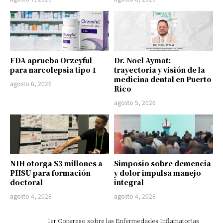
FDA aprueba Orzeyful
Dr. Noel Aymat:
para narcolepsia tipo 1
trayectoria y visión de la
medicina dental en Puerto
agosto 6, 2026
Rico
agosto 5, 2026
NIH otorga $3 millones a
Simposio sobre demencia
PHSU para formación
y dolor impulsa manejo
doctoral
integral
agosto 4, 2026
agosto 4, 2026
1er Congreso sobre las Enfermedades Inflamatorias