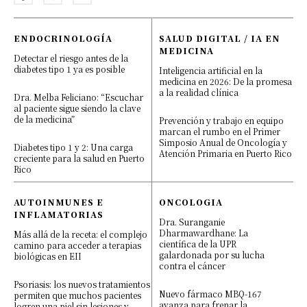
ENDOCRINOLOGÍA
SALUD DIGITAL / IA EN
MEDICINA
Detectar el riesgo antes de la
diabetes tipo 1 ya es posible
Inteligencia artificial en la
medicina en 2026: De la promesa
a la realidad clínica
Dra. Melba Feliciano: “Escuchar
al paciente sigue siendo la clave
de la medicina”
Prevención y trabajo en equipo
marcan el rumbo en el Primer
Simposio Anual de Oncología y
Diabetes tipo 1 y 2: Una carga
Atención Primaria en Puerto Rico
creciente para la salud en Puerto
Rico
AUTOINMUNES E
ONCOLOGIA
INFLAMATORIAS
Dra. Suranganie
Dharmawardhane: La
Más allá de la receta: el complejo
científica de la UPR
camino para acceder a terapias
galardonada por su lucha
biológicas en EII
contra el cáncer
Psoriasis: los nuevos tratamientos
Nuevo fármaco MBQ-167
permiten que muchos pacientes
avanza para frenar la
logren una piel sin lesiones y