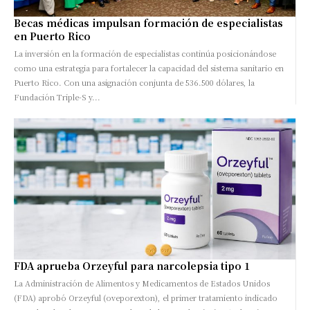
Becas médicas impulsan formación de especialistas
en Puerto Rico
La inversión en la formación de especialistas continúa posicionándose
como una estrategia para fortalecer la capacidad del sistema sanitario en
Puerto Rico. Con una asignación conjunta de 536.500 dólares, la
Fundación Triple-S y...
FDA aprueba Orzeyful para narcolepsia tipo 1
La Administración de Alimentos y Medicamentos de Estados Unidos
(FDA) aprobó Orzeyful (oveporexton), el primer tratamiento indicado