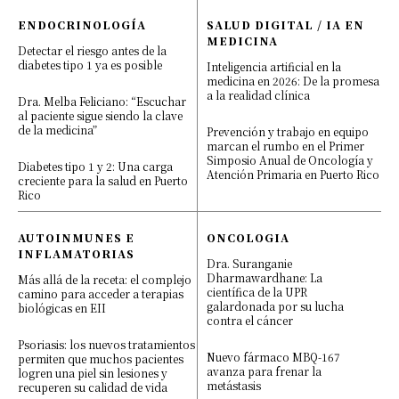
ENDOCRINOLOGÍA
SALUD DIGITAL / IA EN
MEDICINA
Detectar el riesgo antes de la
diabetes tipo 1 ya es posible
Inteligencia artificial en la
medicina en 2026: De la promesa
a la realidad clínica
Dra. Melba Feliciano: “Escuchar
al paciente sigue siendo la clave
de la medicina”
Prevención y trabajo en equipo
marcan el rumbo en el Primer
Simposio Anual de Oncología y
Diabetes tipo 1 y 2: Una carga
Atención Primaria en Puerto Rico
creciente para la salud en Puerto
Rico
AUTOINMUNES E
ONCOLOGIA
INFLAMATORIAS
Dra. Suranganie
Dharmawardhane: La
Más allá de la receta: el complejo
científica de la UPR
camino para acceder a terapias
galardonada por su lucha
biológicas en EII
contra el cáncer
Psoriasis: los nuevos tratamientos
Nuevo fármaco MBQ-167
permiten que muchos pacientes
avanza para frenar la
logren una piel sin lesiones y
metástasis
recuperen su calidad de vida