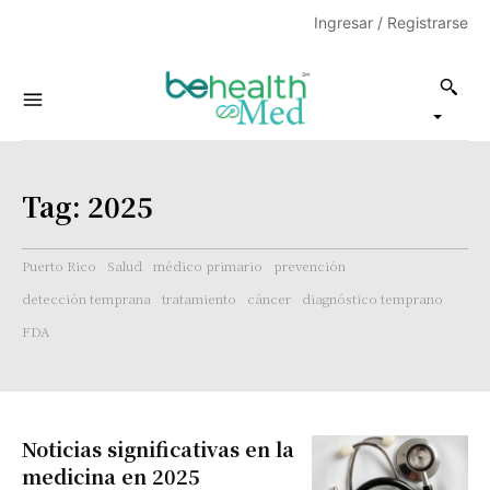
Ingresar / Registrarse
Tag:
2025
Puerto Rico
Salud
médico primario
prevención
detección temprana
tratamiento
cáncer
diagnóstico temprano
FDA
Noticias significativas en la
medicina en 2025