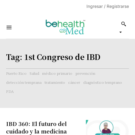
Ingresar / Registrarse
Tag:
1st Congreso de IBD
Puerto Rico
Salud
médico primario
prevención
detección temprana
tratamiento
cáncer
diagnóstico temprano
FDA
IBD 360: El futuro del
cuidado y la medicina