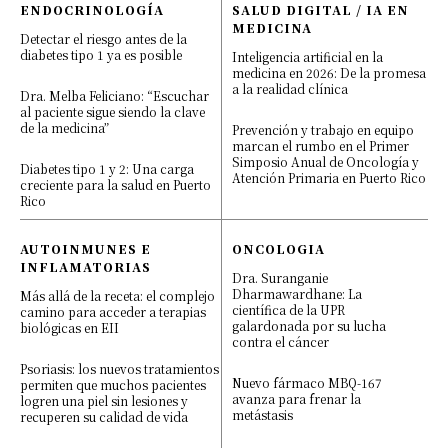
ENDOCRINOLOGÍA
SALUD DIGITAL / IA EN
MEDICINA
Detectar el riesgo antes de la
diabetes tipo 1 ya es posible
Inteligencia artificial en la
medicina en 2026: De la promesa
a la realidad clínica
Dra. Melba Feliciano: “Escuchar
al paciente sigue siendo la clave
de la medicina”
Prevención y trabajo en equipo
marcan el rumbo en el Primer
Simposio Anual de Oncología y
Diabetes tipo 1 y 2: Una carga
Atención Primaria en Puerto Rico
creciente para la salud en Puerto
Rico
AUTOINMUNES E
ONCOLOGIA
INFLAMATORIAS
Dra. Suranganie
Dharmawardhane: La
Más allá de la receta: el complejo
científica de la UPR
camino para acceder a terapias
galardonada por su lucha
biológicas en EII
contra el cáncer
Psoriasis: los nuevos tratamientos
Nuevo fármaco MBQ-167
permiten que muchos pacientes
avanza para frenar la
logren una piel sin lesiones y
metástasis
recuperen su calidad de vida