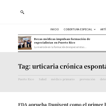
INICIO
COBERTURA ESPECIAL
ART
Becas médicas impulsan formación de
especialistas en Puerto Rico
La inversión en la formación de especialistas...
Tag:
urticaria crónica espon
Puerto Rico
Salud
médico primario
prevención
det
FDA aprueba Dupixent como el primer b