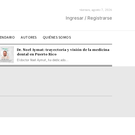
viernes, agosto 7, 2026
Ingresar / Registrarse
ENDARIO
AUTORES
QUIÉNES SOMOS
Dr. Noel Aymat: trayectoria y visión de la medicina
dental en Puerto Rico
El doctor Noel Aymat, ha dedicado...