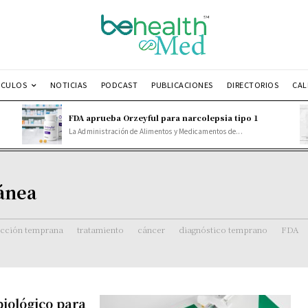
ÍCULOS
NOTICIAS
PODCAST
PUBLICACIONES
DIRECTORIOS
CAL
FDA aprueba Orzeyful para narcolepsia tipo 1
La Administración de Alimentos y Medicamentos de...
tánea
ección temprana
tratamiento
cáncer
diagnóstico temprano
FDA
iológico para