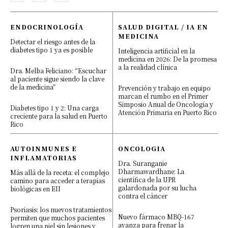
ENDOCRINOLOGÍA
SALUD DIGITAL / IA EN
MEDICINA
Detectar el riesgo antes de la
diabetes tipo 1 ya es posible
Inteligencia artificial en la
medicina en 2026: De la promesa
a la realidad clínica
Dra. Melba Feliciano: “Escuchar
al paciente sigue siendo la clave
de la medicina”
Prevención y trabajo en equipo
marcan el rumbo en el Primer
Simposio Anual de Oncología y
Diabetes tipo 1 y 2: Una carga
Atención Primaria en Puerto Rico
creciente para la salud en Puerto
Rico
AUTOINMUNES E
ONCOLOGIA
INFLAMATORIAS
Dra. Suranganie
Dharmawardhane: La
Más allá de la receta: el complejo
científica de la UPR
camino para acceder a terapias
galardonada por su lucha
biológicas en EII
contra el cáncer
Psoriasis: los nuevos tratamientos
Nuevo fármaco MBQ-167
permiten que muchos pacientes
avanza para frenar la
logren una piel sin lesiones y