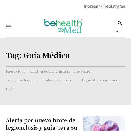
Ingresar / Registrarse
Tag:
Guía Médica
Puerto Rico
Salud
médico primario
prevención
detección temprana
tratamiento
cáncer
diagnóstico temprano
FDA
Alerta por nuevo brote de
legionelosis y guía para su