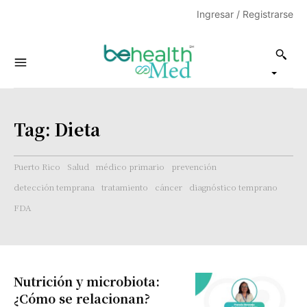
Ingresar / Registrarse
Tag:
Dieta
Puerto Rico
Salud
médico primario
prevención
detección temprana
tratamiento
cáncer
diagnóstico temprano
FDA
Nutrición y microbiota:
¿Cómo se relacionan?