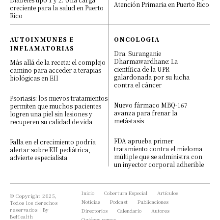
Atención Primaria en Puerto Rico
creciente para la salud en Puerto
Rico
AUTOINMUNES E
ONCOLOGIA
INFLAMATORIAS
Dra. Suranganie
Dharmawardhane: La
Más allá de la receta: el complejo
científica de la UPR
camino para acceder a terapias
galardonada por su lucha
biológicas en EII
contra el cáncer
Psoriasis: los nuevos tratamientos
Nuevo fármaco MBQ-167
permiten que muchos pacientes
avanza para frenar la
logren una piel sin lesiones y
metástasis
recuperen su calidad de vida
FDA aprueba primer
Falla en el crecimiento podría
tratamiento contra el mieloma
alertar sobre EII pediátrica,
múltiple que se administra con
advierte especialista
un inyector corporal adherible
Inicio
Cobertura Especial
Artículos
© Copyright 2025,
Noticias
Podcast
Publicaciones
Todos los derechos
reservados | By
Directorios
Calendario
Autores
BeHealth
Quiénes somos