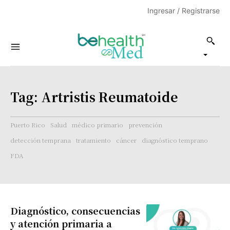
Ingresar / Registrarse
Tag:
Artristis Reumatoide
Puerto Rico
Salud
médico primario
prevención
detección temprana
tratamiento
cáncer
diagnóstico temprano
FDA
Diagnóstico, consecuencias
y atención primaria a