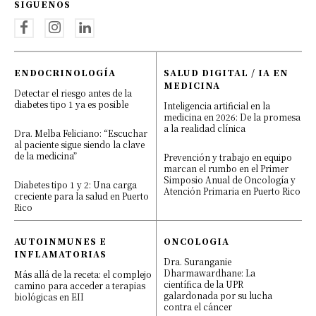
SIGUENOS
ENDOCRINOLOGÍA
SALUD DIGITAL / IA EN
MEDICINA
Detectar el riesgo antes de la
diabetes tipo 1 ya es posible
Inteligencia artificial en la
medicina en 2026: De la promesa
a la realidad clínica
Dra. Melba Feliciano: “Escuchar
al paciente sigue siendo la clave
de la medicina”
Prevención y trabajo en equipo
marcan el rumbo en el Primer
Simposio Anual de Oncología y
Diabetes tipo 1 y 2: Una carga
Atención Primaria en Puerto Rico
creciente para la salud en Puerto
Rico
AUTOINMUNES E
ONCOLOGIA
INFLAMATORIAS
Dra. Suranganie
Dharmawardhane: La
Más allá de la receta: el complejo
científica de la UPR
camino para acceder a terapias
galardonada por su lucha
biológicas en EII
contra el cáncer