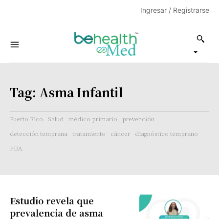
Ingresar / Registrarse
Tag:
Asma Infantil
Puerto Rico
Salud
médico primario
prevención
detección temprana
tratamiento
cáncer
diagnóstico temprano
FDA
Estudio revela que
prevalencia de asma