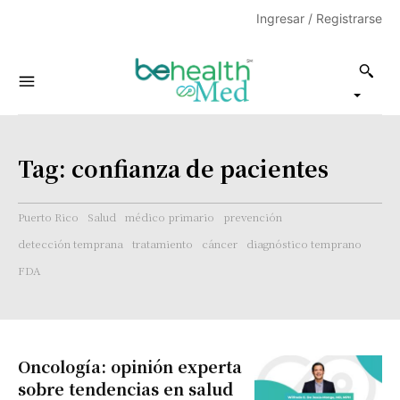
Ingresar / Registrarse
Tag:
confianza de pacientes
Puerto Rico
Salud
médico primario
prevención
detección temprana
tratamiento
cáncer
diagnóstico temprano
FDA
Oncología: opinión experta
sobre tendencias en salud