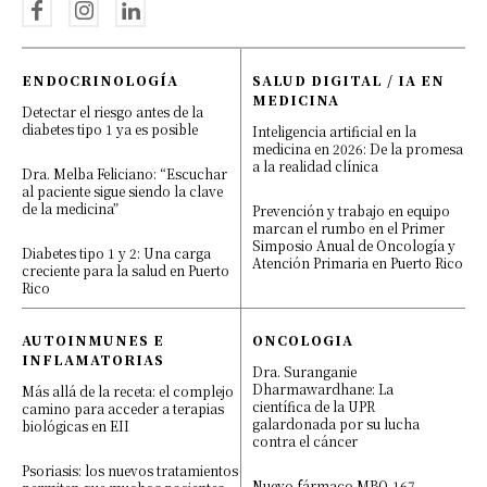
ENDOCRINOLOGÍA
SALUD DIGITAL / IA EN
MEDICINA
Detectar el riesgo antes de la
diabetes tipo 1 ya es posible
Inteligencia artificial en la
medicina en 2026: De la promesa
a la realidad clínica
Dra. Melba Feliciano: “Escuchar
al paciente sigue siendo la clave
de la medicina”
Prevención y trabajo en equipo
marcan el rumbo en el Primer
Simposio Anual de Oncología y
Diabetes tipo 1 y 2: Una carga
Atención Primaria en Puerto Rico
creciente para la salud en Puerto
Rico
AUTOINMUNES E
ONCOLOGIA
INFLAMATORIAS
Dra. Suranganie
Dharmawardhane: La
Más allá de la receta: el complejo
científica de la UPR
camino para acceder a terapias
galardonada por su lucha
biológicas en EII
contra el cáncer
Psoriasis: los nuevos tratamientos
Nuevo fármaco MBQ-167