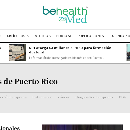
ARTÍCULOS
NOTICIAS
PODCAST
PUBLICACIONES
CALENDARI
a
NIH otorga $3 millones a PHSU para formación
doctoral
La formación de investigadores biomédicos en Puerto...
s de Puerto Rico
ección temprana
tratamiento
cáncer
diagnóstico temprano
FDA
sionales