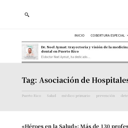
INICIO
COBERTURA ESPECIAL
Dr. Noel Aymat: trayectoria y visión de la medicin
dental en Puerto Rico
El doctor Noel Aymat, ha dedicado...
Tag:
Asociación de Hospitale
Puerto Rico
Salud
médico primario
prevención
det
«Héroes en la Salud»: Más de 130 profe