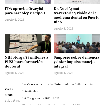
FDA aprueba Orzeyful
Dr. Noel Aymat:
para narcolepsia tipo 1
trayectoria y visión de la
medicina dental en Puerto
agosto 6, 2026
Rico
agosto 5, 2026
NIH otorga $3 millones a
Simposio sobre demencia
PHSU para formación
y dolor impulsa manejo
doctoral
integral
agosto 4, 2026
agosto 4, 2026
1er Congreso sobre las Enfermedades Inflamatorias
Visite
Intestinales
otras
1st Congreso de IBD
2025
etiquetas: