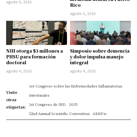
agosto 6, 2026
Rico
agosto 5, 2026
NIH otorga $3 millones a
Simposio sobre demencia
PHSU para formación
y dolor impulsa manejo
doctoral
integral
agosto 4, 2026
agosto 4, 2026
1er Congreso sobre las Enfermedades Inflamatorias
Visite
Intestinales
otras
1st Congreso de IBD
2025
etiquetas:
52nd Annual Scientific Convention
AbbVie