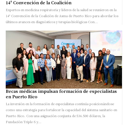
14ª Convención de la Coalición
Expertos en medicina respiratoria y líderes de la salud se reunieron en la
14ª Convención de la Coalición de Asma de Puerto Rico para abordar los
últimos avances en diagnósticos y terapias biológicas Con...
Becas médicas impulsan formación de especialistas
en Puerto Rico
La inversión en la formación de especialistas continúa posicionándose
como una estrategia para fortalecer la capacidad del sistema sanitario en
Puerto Rico. Con una asignación conjunta de 536.500 dólares, la
Fundación Triple-S y...