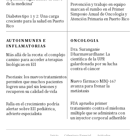
de la medicina”
Prevención y trabajo en equipo
marcan el rumbo en el Primer
Simposio Anual de Oncología y
Diabetes tipo 1 y 2: Una carga
Atención Primaria en Puerto Rico
creciente para la salud en Puerto
Rico
AUTOINMUNES E
ONCOLOGIA
INFLAMATORIAS
Dra. Suranganie
Dharmawardhane: La
Más allá de la receta: el complejo
científica de la UPR
camino para acceder a terapias
galardonada por su lucha
biológicas en EII
contra el cáncer
Psoriasis: los nuevos tratamientos
Nuevo fármaco MBQ-167
permiten que muchos pacientes
avanza para frenar la
logren una piel sin lesiones y
metástasis
recuperen su calidad de vida
FDA aprueba primer
Falla en el crecimiento podría
tratamiento contra el mieloma
alertar sobre EII pediátrica,
múltiple que se administra con
advierte especialista
un inyector corporal adherible
Inicio
Cobertura Especial
Artículos