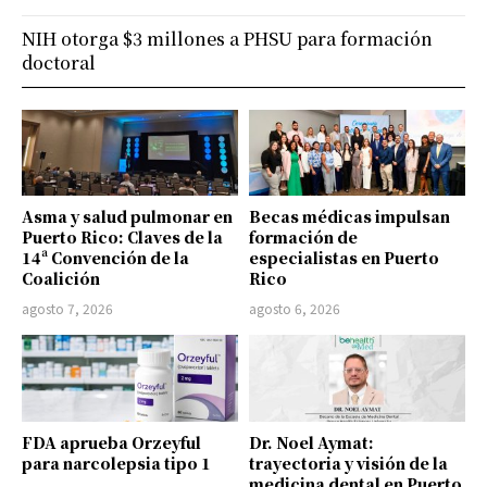
NIH otorga $3 millones a PHSU para formación
doctoral
Asma y salud pulmonar en
Becas médicas impulsan
Puerto Rico: Claves de la
formación de
14ª Convención de la
especialistas en Puerto
Coalición
Rico
agosto 7, 2026
agosto 6, 2026
FDA aprueba Orzeyful
Dr. Noel Aymat:
para narcolepsia tipo 1
trayectoria y visión de la
medicina dental en Puerto