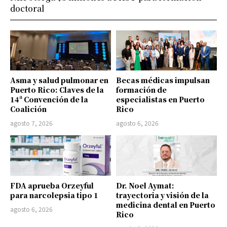
doctoral
Asma y salud pulmonar en
Becas médicas impulsan
Puerto Rico: Claves de la
formación de
14ª Convención de la
especialistas en Puerto
Coalición
Rico
agosto 7, 2026
agosto 6, 2026
FDA aprueba Orzeyful
Dr. Noel Aymat:
para narcolepsia tipo 1
trayectoria y visión de la
medicina dental en Puerto
agosto 6, 2026
Rico