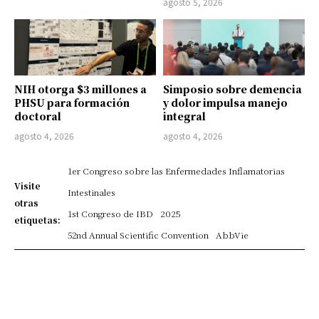
agosto 5, 2026
NIH otorga $3 millones a
Simposio sobre demencia
PHSU para formación
y dolor impulsa manejo
doctoral
integral
agosto 4, 2026
agosto 4, 2026
1er Congreso sobre las Enfermedades Inflamatorias
Visite
Intestinales
otras
1st Congreso de IBD
2025
etiquetas:
52nd Annual Scientific Convention
AbbVie