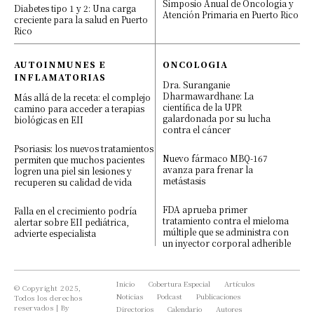
Simposio Anual de Oncología y
Diabetes tipo 1 y 2: Una carga
Atención Primaria en Puerto Rico
creciente para la salud en Puerto
Rico
AUTOINMUNES E
ONCOLOGIA
INFLAMATORIAS
Dra. Suranganie
Dharmawardhane: La
Más allá de la receta: el complejo
científica de la UPR
camino para acceder a terapias
galardonada por su lucha
biológicas en EII
contra el cáncer
Psoriasis: los nuevos tratamientos
Nuevo fármaco MBQ-167
permiten que muchos pacientes
avanza para frenar la
logren una piel sin lesiones y
metástasis
recuperen su calidad de vida
FDA aprueba primer
Falla en el crecimiento podría
tratamiento contra el mieloma
alertar sobre EII pediátrica,
múltiple que se administra con
advierte especialista
un inyector corporal adherible
Inicio
Cobertura Especial
Artículos
© Copyright 2025,
Noticias
Podcast
Publicaciones
Todos los derechos
reservados | By
Directorios
Calendario
Autores