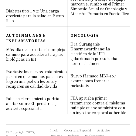
marcan el rumbo en el Primer
Simposio Anual de Oncología y
Diabetes tipo 1 y 2: Una carga
Atención Primaria en Puerto Rico
creciente para la salud en Puerto
Rico
AUTOINMUNES E
ONCOLOGIA
INFLAMATORIAS
×
Dra. Suranganie
Dharmawardhane: La
Más allá de la receta: el complejo
científica de la UPR
camino para acceder a terapias
galardonada por su lucha
biológicas en EII
contra el cáncer
Psoriasis: los nuevos tratamientos
Nuevo fármaco MBQ-167
permiten que muchos pacientes
avanza para frenar la
logren una piel sin lesiones y
metástasis
recuperen su calidad de vida
BIENVENIDO A LA COMUNIDAD
DE BEHEALTH MED
FDA aprueba primer
Falla en el crecimiento podría
tratamiento contra el mieloma
alertar sobre EII pediátrica,
múltiple que se administra con
advierte especialista
un inyector corporal adherible
Te quedan 4 artículos disponibles.
Inicio
Cobertura Especial
Artículos
© Copyright 2025,
QUIERO REGISTRARME, ES GRATIS
Noticias
Podcast
Publicaciones