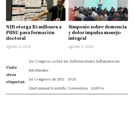
NIH otorga $3 millones a
Simposio sobre demencia
PHSU para formación
y dolor impulsa manejo
doctoral
integral
agosto 4, 2026
agosto 4, 2026
1er Congreso sobre las Enfermedades Inflamatorias
Visite
Intestinales
otras
1st Congreso de IBD
2025
etiquetas:
52nd Annual Scientific Convention
AbbVie