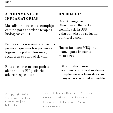
Rico
AUTOINMUNES E
ONCOLOGIA
INFLAMATORIAS
×
Dra. Suranganie
Dharmawardhane: La
Más allá de la receta: el complejo
científica de la UPR
camino para acceder a terapias
galardonada por su lucha
biológicas en EII
contra el cáncer
Psoriasis: los nuevos tratamientos
Nuevo fármaco MBQ-167
permiten que muchos pacientes
avanza para frenar la
logren una piel sin lesiones y
metástasis
recuperen su calidad de vida
BIENVENIDO A LA COMUNIDAD
DE BEHEALTH MED
FDA aprueba primer
Falla en el crecimiento podría
tratamiento contra el mieloma
alertar sobre EII pediátrica,
múltiple que se administra con
advierte especialista
un inyector corporal adherible
Te quedan 4 artículos disponibles.
Inicio
Cobertura Especial
Artículos
© Copyright 2025,
QUIERO REGISTRARME, ES GRATIS
Noticias
Podcast
Publicaciones
Todos los derechos
reservados | By
Directorios
Calendario
Autores
BeHealth
Quiénes somos
YA ESTOY REGISTRADO, INGRESAR