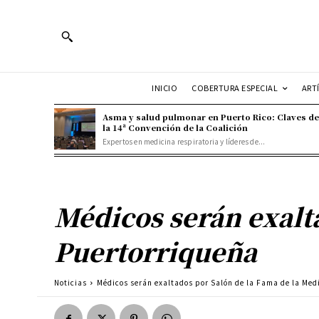
INICIO
COBERTURA ESPECIAL
ART
Asma y salud pulmonar en Puerto Rico: Claves de
la 14ª Convención de la Coalición
Expertos en medicina respiratoria y líderes de...
Médicos serán exalt
Puertorriqueña
Noticias
Médicos serán exaltados por Salón de la Fama de la Med