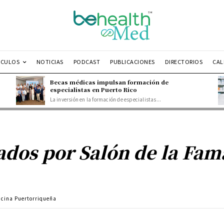
ÍCULOS
NOTICIAS
PODCAST
PUBLICACIONES
DIRECTORIOS
CAL
Becas médicas impulsan formación de
especialistas en Puerto Rico
La inversión en la formación de especialistas...
ados por Salón de la Fam
icina Puertorriqueña