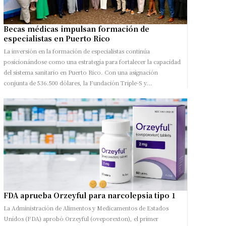
Becas médicas impulsan formación de
especialistas en Puerto Rico
La inversión en la formación de especialistas continúa
posicionándose como una estrategia para fortalecer la capacidad
del sistema sanitario en Puerto Rico. Con una asignación
conjunta de 536.500 dólares, la Fundación Triple-S y...
FDA aprueba Orzeyful para narcolepsia tipo 1
La Administración de Alimentos y Medicamentos de Estados
Unidos (FDA) aprobó Orzeyful (oveporexton), el primer