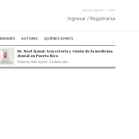
viernes, agosto 7, 2026
Ingresar / Registrarse
ENDARIO
AUTORES
QUIÉNES SOMOS
Dr. Noel Aymat: trayectoria y visión de la medicina
dental en Puerto Rico
El doctor Noel Aymat, ha dedicado...