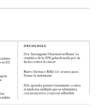
ONCOLOGIA
Dra. Suranganie Dharmawardhane: La
científica de la UPR galardonada por su
o camino
lucha contra el cáncer
s en EII
Nuevo fármaco MBQ-167 avanza para
frenar la metástasis
ogren
su
FDA aprueba primer tratamiento contra
el mieloma múltiple que se administra
con un inyector corporal adherible
rtar
cialista