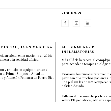
SIGUENOS
 DIGITAL / IA EN MEDICINA
AUTOINMUNES E
INFLAMATORIAS
cia artificial en la medicina en 2026:
omesa a la realidad clínica
Más allá de la receta: el complej
para acceder a terapias biológica
ón y trabajo en equipo marcan el
n el Primer Simposio Anual de
Psoriasis: los nuevos tratamientos
a y Atención Primaria en Puerto Rico
permiten que muchos pacientes l
una piel sin lesiones y recuperen 
calidad de vida
Falla en el crecimiento podría ale
sobre EII pediátrica, advierte espe