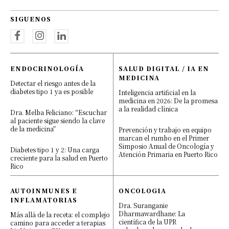
SIGUENOS
ENDOCRINOLOGÍA
SALUD DIGITAL / IA EN
MEDICINA
Detectar el riesgo antes de la
diabetes tipo 1 ya es posible
Inteligencia artificial en la
medicina en 2026: De la promesa
a la realidad clínica
Dra. Melba Feliciano: “Escuchar
al paciente sigue siendo la clave
de la medicina”
Prevención y trabajo en equipo
marcan el rumbo en el Primer
Simposio Anual de Oncología y
Diabetes tipo 1 y 2: Una carga
Atención Primaria en Puerto Rico
creciente para la salud en Puerto
Rico
AUTOINMUNES E
ONCOLOGIA
INFLAMATORIAS
Dra. Suranganie
Dharmawardhane: La
Más allá de la receta: el complejo
científica de la UPR
camino para acceder a terapias